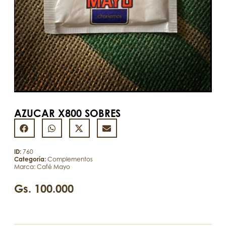
AZUCAR X800 SOBRES
ID:
760
Categoría:
Complementos
Marca:
Café Mayo
Gs.
100.000